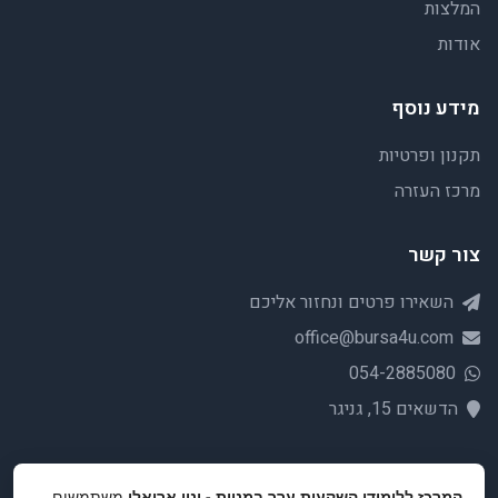
המלצות
אודות
מידע נוסף
תקנון ופרטיות
מרכז העזרה
צור קשר
השאירו פרטים ונחזור אליכם
office@bursa4u.com
054-2885080
הדשאים 15, גניגר
המרכז ללימודי השקעות ערך במניות - ינון אריאלי
משתמשים